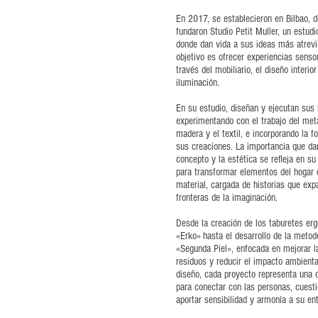
En 2017, se establecieron en Bilbao, 
fundaron Studio Petit Muller, un estudio
donde dan vida a sus ideas más atrevi
objetivo es ofrecer experiencias senso
través del mobiliario, el diseño interior
iluminación.
En su estudio, diseñan y ejecutan sus 
experimentando con el trabajo del meta
madera y el textil, e incorporando la fo
sus creaciones. La importancia que da
concepto y la estética se refleja en s
para transformar elementos del hogar 
material, cargada de historias que exp
fronteras de la imaginación.
Desde la creación de los taburetes er
«Erko» hasta el desarrollo de la metod
«Segunda Piel», enfocada en mejorar l
residuos y reducir el impacto ambienta
diseño, cada proyecto representa una 
para conectar con las personas, cuesti
aportar sensibilidad y armonía a su en