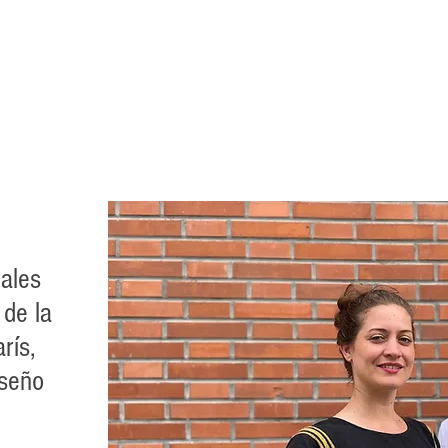
ales
de la
rís,
iseño