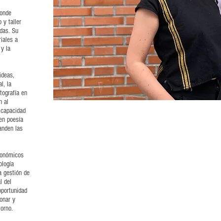
donde
 y taller
das. Su
riales a
 y la
ideas,
l, la
tografía en
n al
u capacidad
en poesía
anden las
gonómicos
ología
a gestión de
l del
oportunidad
onar y
torno.