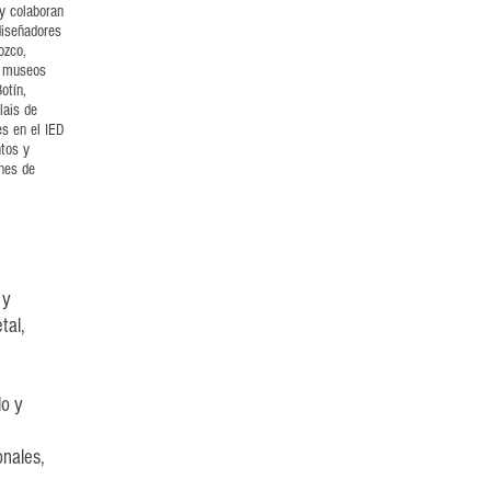
 y colaboran
diseñadores
ozco,
y museos
otín,
lais de
s en el IED
tos y
nes de
 y
tal,
lo y
onales,