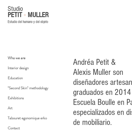
Studio
◦
PETIT
MULLER
Estudio del humano y del objeto
Who we are
Andréa Petit &
Interior design
Alexis Muller son
Education
diseñadores artesan
"Second Skin" methodology
graduados en 2014 
Exhibitions
Escuela Boulle en Pa
Art
especializados en d
Tabouret egonomique erko
de mobiliario.
Contact