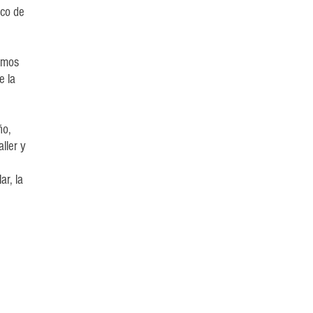
ico de
uimos
e la
ño,
ller y
r, la