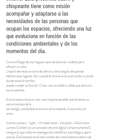
chispeante tiene como misión
acompañar y adaptarse a las
necesidades de las personas que
ocupan los espacios, ofreciendo una luz
que evoluciona en función de las
condiciones ambientales y de los
momentos del dia.
Como el fuego de una hoguera que necesita ser cuidado para
ofrecer su calor,
L'esprit des lieux se nutre de afecto y de la alegría de quienes
habitan esos lugares. Así, cuando la luminaria es acariciada o cuando
las personas le sonríen,
puede cumplir su función: Crear una atmósfera cálida que abrace a
sus ocupantes.
Este proyecto busca crear una máquina sensible que fomente un
uso armonioso de la
tecnología, poniéndola al servicio de la empatía, la escucha y el
amor.
Lumina connect : Light - Orchestrated - Versatile - Electronics
Lumina Connect es un concepto de arte digital comportamental (
Living art) que utiliza la investigación cientifica y tecnológica open-
source. Está basado en el intercambio de conocimientos dentro de