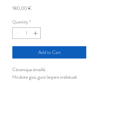
Price
180,00 €
Quantity
*
Add to Cart
Céramique émaillé.
Hirukote gisa, gure lanpara orekatuek
natura ukitu bat ematen diote zure
barruari. Difusoreak argi dotorea eta
ponctuelle du, barrualdea harmonizatzeko
aproposa.