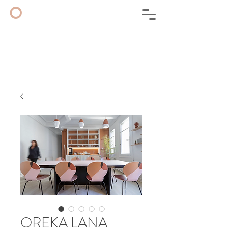
◦
OREKA LANA