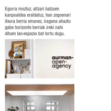
Egurra moztuz, altzari batzuen
kanpoaldea eraldatuz, han zegoenari
itxura berria emanez, iragana ahaztu
gabe horizonte berriak ireki nahi
dituen lan-espazio bat lortu dugu.