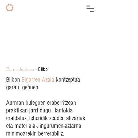
◦
Barne diseinua
-
Bilbo
Bilbon
Bigarren Azala
kontzeptua
garatu genuen
.
Aurman bulegoen eraberritzean
praktikan jarri dugu
,
lantokia
eraldatuz, lehendik zeuden altzariak
eta materialak ingurumen-aztarna
minimoarekin berrerabiliz.